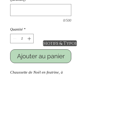
0/500
Quantité
*
Motifs & Typos
Ajouter au panier
Chaussette de Noël en feutrine, à
accrocher pour décorer votre
intérieur et glisser à l'intérieur de
petits cadeaux.
Dimensions: 46cm de haut , 25cm de
large en bas de la botte, 14cm de
large en haut de la botte