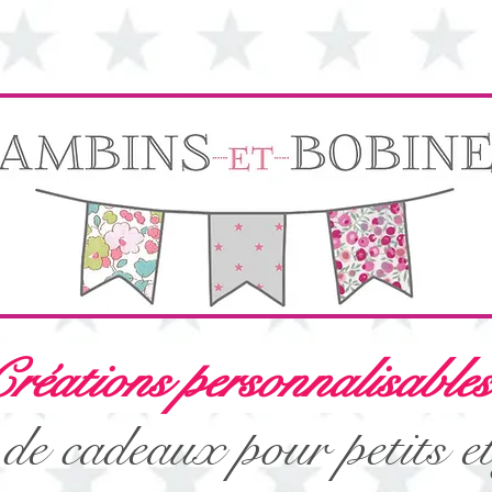
réations personnalisables
de cadeaux pour petits e