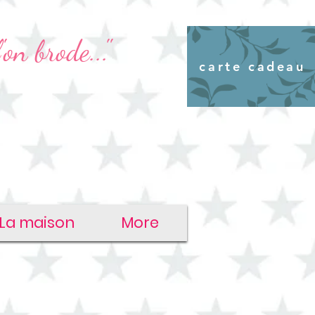
'on brode..."
carte cadeau
La maison
More