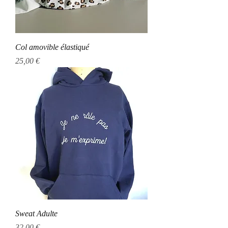
Col amovible élastiqué
Prix
25,00 €
Sweat Adulte
Prix
32,00 €