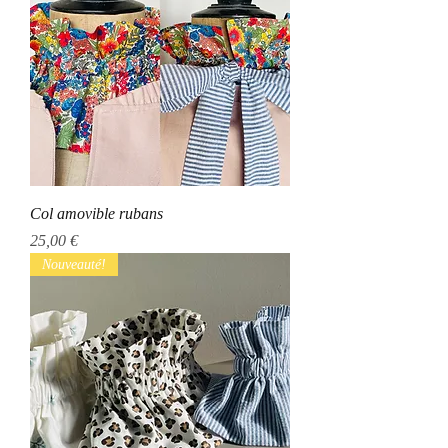
Col amovible rubans
Prix
25,00 €
Nouveauté!