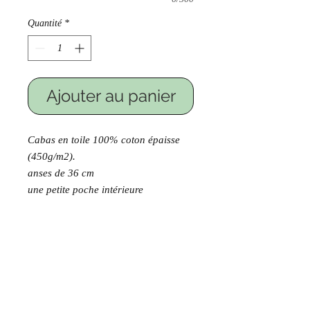
Quantité
*
Ajouter au panier
Cabas en toile 100% coton épaisse
(450g/m2).
anses de 36 cm
une petite poche intérieure
fermeture par pression en laiton
Existe en 2 tailles:
Grand modèle: 47 x 31 x 13 cm
Parfait pour le shopping, les affaires
des enfants ou la plage.
une petite poche intérieure