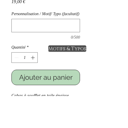
Prix
19,00 €
Personnalisation / Motif/ Typo (facultatif)
0/500
Quantité
*
Motifs & Typos
Ajouter au panier
Cabas à soufflet en toile épaisse
écrue, anses longues.
dimensions: 42 cm x 39 cm x 14 cm
idéal pour faire quelques courses,