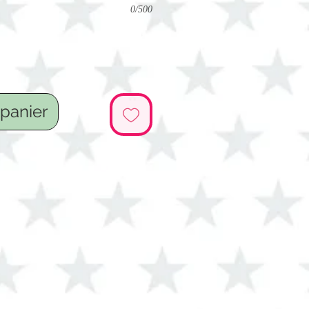
0/500
 panier