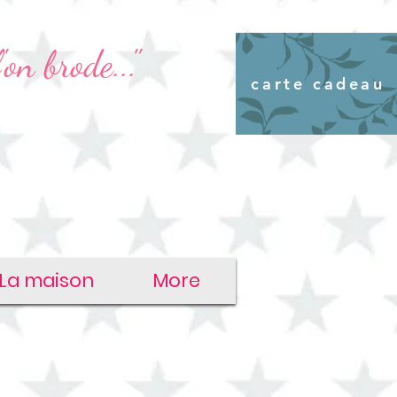
'on brode..."
carte cadeau
La maison
More