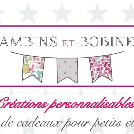
réations personnalisables
de cadeaux pour petits e