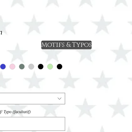
n
Motifs & Typos
/ Typo (facultatif)